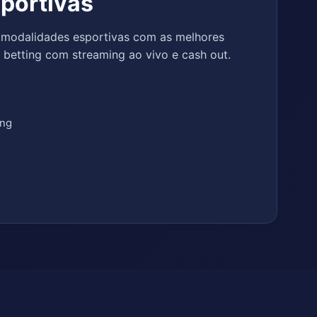
portivas
 modalidades esportivas com as melhores
betting com streaming ao vivo e cash out.
ing