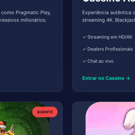
s como Pragmatic Play,
Experiência autêntica 
essivos milionários.
streaming 4K. Blackjac
✓ Streaming em HD/4K
✓ Dealers Profissionais
✓ Chat ao vivo
Entrar no Cassino →
QUENTE