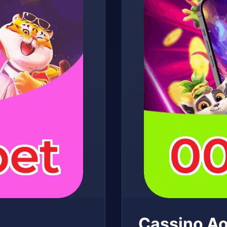
Cassino Ao