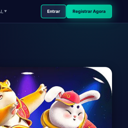
AL
Entrar
Registrar Agora
▼