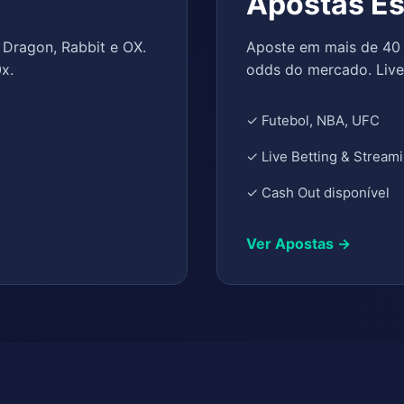
Apostas Es
 Dragon, Rabbit e OX.
Aposte em mais de 40
x.
odds do mercado. Live 
✓ Futebol, NBA, UFC
✓ Live Betting & Stream
✓ Cash Out disponível
Ver Apostas →