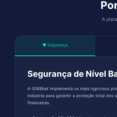
Po
A plat
🛡️ Segurança
Segurança de Nível B
A 0088bet implementa os mais rigorosos pr
indústria para garantir a proteção total dos
financeiras.