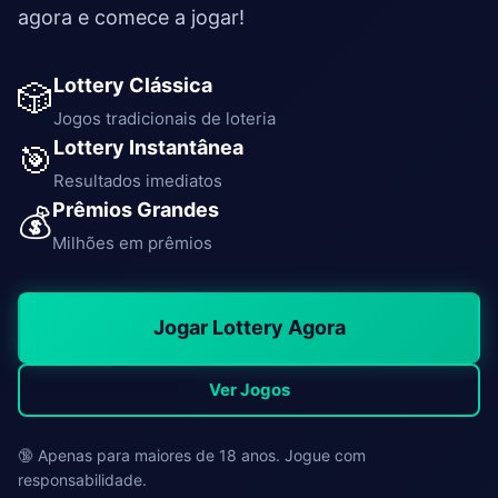
agora e comece a jogar!
Lottery Clássica
🎲
Jogos tradicionais de loteria
Lottery Instantânea
🎯
Resultados imediatos
Prêmios Grandes
💰
Milhões em prêmios
Jogar Lottery Agora
Ver Jogos
🔞 Apenas para maiores de 18 anos. Jogue com
responsabilidade.