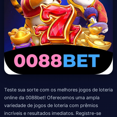
Teste sua sorte com os melhores jogos de loteria
online da 0088bet! Oferecemos uma ampla
variedade de jogos de loteria com prêmios
incríveis e resultados imediatos. Registre-se