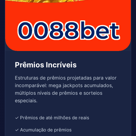
Prêmios Incríveis
Estruturas de prêmios projetadas para valor
incomparável: mega jackpots acumulados,
múltiplos níveis de prêmios e sorteios
especiais.
✓ Prêmios de até milhões de reais
✓ Acumulação de prêmios