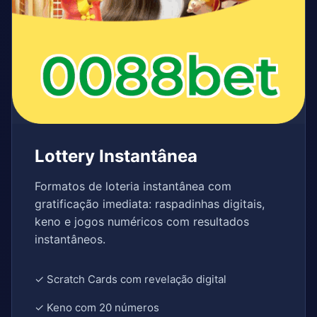
Lottery Instantânea
Formatos de loteria instantânea com
gratificação imediata: raspadinhas digitais,
keno e jogos numéricos com resultados
instantâneos.
✓ Scratch Cards com revelação digital
✓ Keno com 20 números