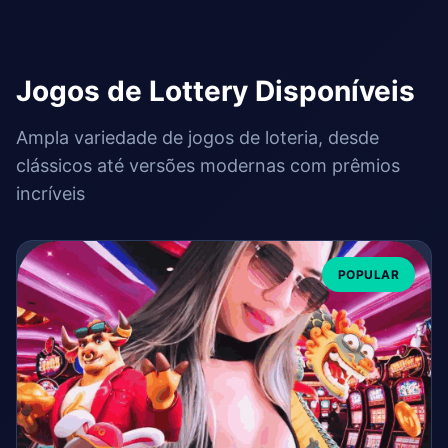
Jogos de Lottery Disponíveis
Ampla variedade de jogos de loteria, desde
clássicos até versões modernas com prêmios
incríveis
POPULAR