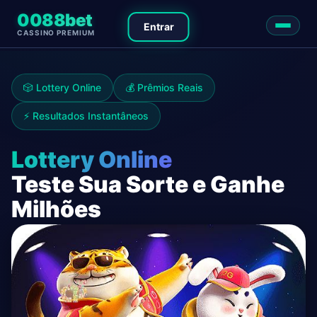
0088bet
Entrar
CASSINO PREMIUM
🎲 Lottery Online
💰 Prêmios Reais
⚡ Resultados Instantâneos
Lottery Online
Teste Sua Sorte e Ganhe
Milhões