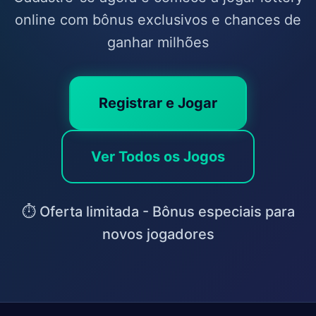
online com bônus exclusivos e chances de
ganhar milhões
Registrar e Jogar
Ver Todos os Jogos
⏱️ Oferta limitada - Bônus especiais para
novos jogadores