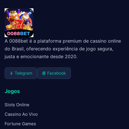
A 0088bet é a plataforma premium de cassino online
do Brasil, oferecendo experiência de jogo segura,
justa e emocionante desde 2020.
📱 Telegram
📘 Facebook
Jogos
Slots Online
Cassino Ao Vivo
Fortune Games