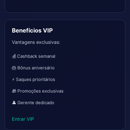
Benefícios VIP
Vantagens exclusivas:
💰 Cashback semanal
🎂 Bônus aniversário
⚡ Saques prioritários
🎁 Promoções exclusivas
👤 Gerente dedicado
Entrar VIP