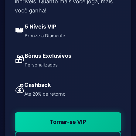
incríveis. Quanto mais você joga, mais
você ganha!
5 Níveis VIP
👑
Bronze a Diamante
Bônus Exclusivos
🎁
Personalizados
Cashback
💰
Até 20% de retorno
Tornar-se VIP