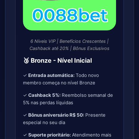
6 Níveis VIP | Benefícios Crescentes |
Cashback até 20% | Bônus Exclusivos
🥉 Bronze - Nível Inicial
✓
Entrada automática:
Todo novo
membro começa no nível Bronze
✓
Cashback 5%:
Reembolso semanal de
5% nas perdas líquidas
✓
Bônus aniversário R$ 50:
Presente
especial no seu dia
✓
Suporte prioritário:
Atendimento mais