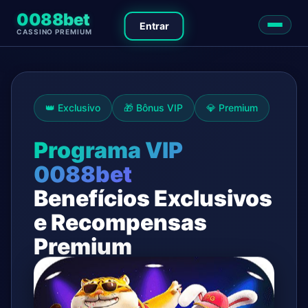
0088bet
Entrar
CASSINO PREMIUM
👑 Exclusivo
🎁 Bônus VIP
💎 Premium
Programa VIP
0088bet
Benefícios Exclusivos
e Recompensas
Premium