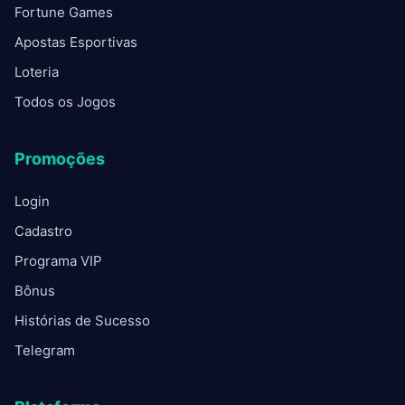
Fortune Games
Apostas Esportivas
Loteria
Todos os Jogos
Promoções
Login
Cadastro
Programa VIP
Bônus
Histórias de Sucesso
Telegram