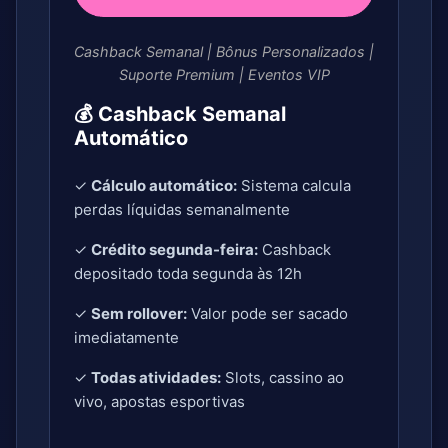
Cashback Semanal | Bônus Personalizados |
Suporte Premium | Eventos VIP
💰 Cashback Semanal
Automático
✓
Cálculo automático:
Sistema calcula
perdas líquidas semanalmente
✓
Crédito segunda-feira:
Cashback
depositado toda segunda às 12h
✓
Sem rollover:
Valor pode ser sacado
imediatamente
✓
Todas atividades:
Slots, cassino ao
vivo, apostas esportivas