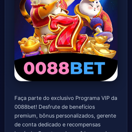
Faça parte do exclusivo Programa VIP da
0088bet! Desfrute de benefícios
premium, bônus personalizados, gerente
de conta dedicado e recompensas