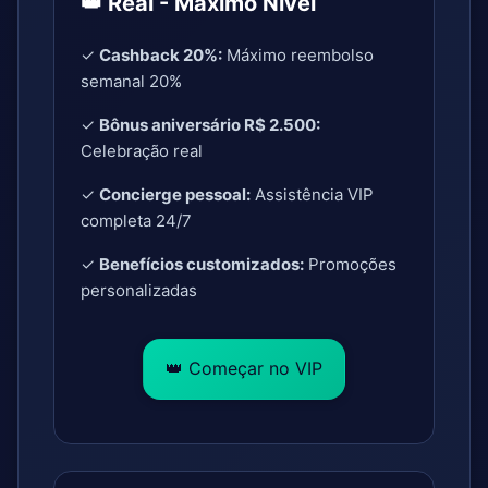
👑 Real - Máximo Nível
✓
Cashback 20%:
Máximo reembolso
semanal 20%
✓
Bônus aniversário R$ 2.500:
Celebração real
✓
Concierge pessoal:
Assistência VIP
completa 24/7
✓
Benefícios customizados:
Promoções
personalizadas
👑 Começar no VIP