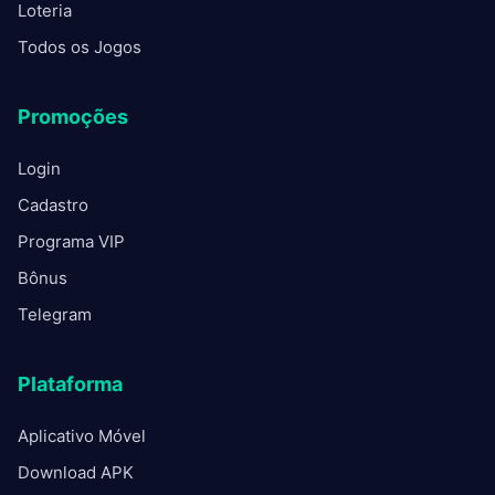
Loteria
Todos os Jogos
Promoções
Login
Cadastro
Programa VIP
Bônus
Telegram
Plataforma
Aplicativo Móvel
Download APK