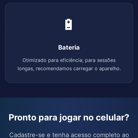
🔋
Bateria
Otimizado para eficiência; para sessões
longas, recomendamos carregar o aparelho.
Pronto para jogar no celular?
Cadastre-se e tenha acesso completo ao