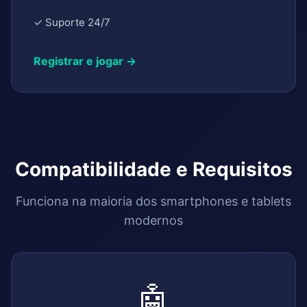
✓ Suporte 24/7
Registrar e jogar →
Compatibilidade e Requisitos
Funciona na maioria dos smartphones e tablets
modernos
🤖