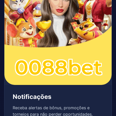
Notificações
Receba alertas de bônus, promoções e
torneios para não perder oportunidades.