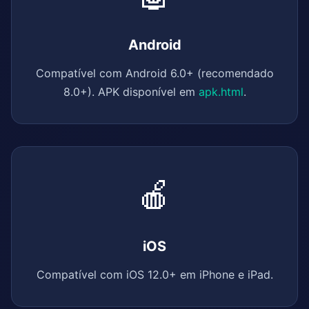
Android
Compatível com Android 6.0+ (recomendado
8.0+). APK disponível em
apk.html
.
🍎
iOS
Compatível com iOS 12.0+ em iPhone e iPad.