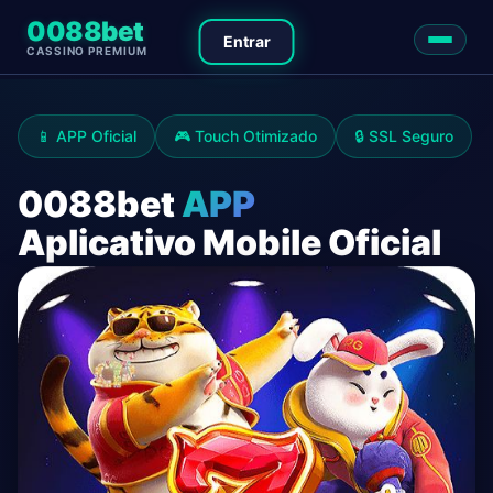
0088bet
Entrar
CASSINO PREMIUM
📱 APP Oficial
🎮 Touch Otimizado
🔒 SSL Seguro
0088bet
APP
Aplicativo Mobile Oficial