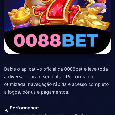
Baixe o aplicativo oficial da 0088bet e leve toda
a diversão para o seu bolso. Performance
otimizada, navegação rápida e acesso completo
a jogos, bônus e pagamentos.
Performance
⚡