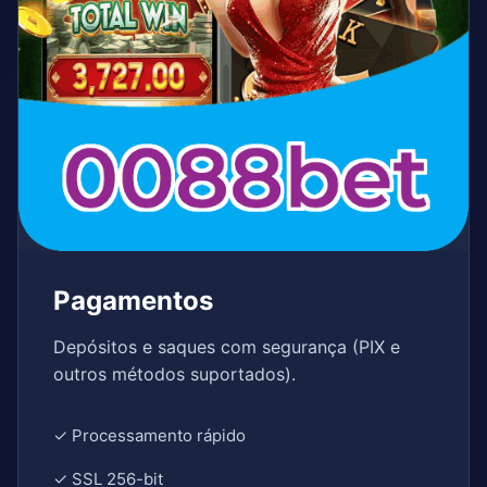
Pagamentos
Depósitos e saques com segurança (PIX e
outros métodos suportados).
✓ Processamento rápido
✓ SSL 256-bit